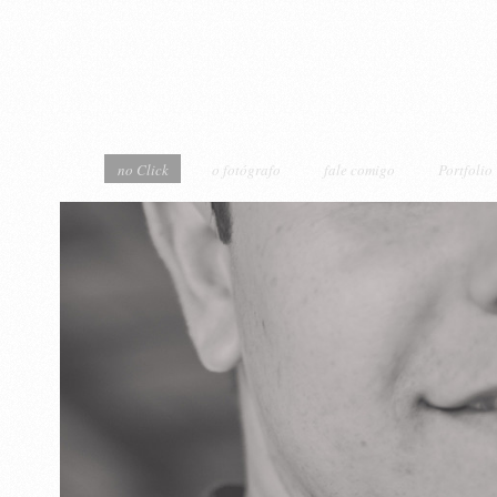
no Click
o fotógrafo
fale comigo
Portfolio